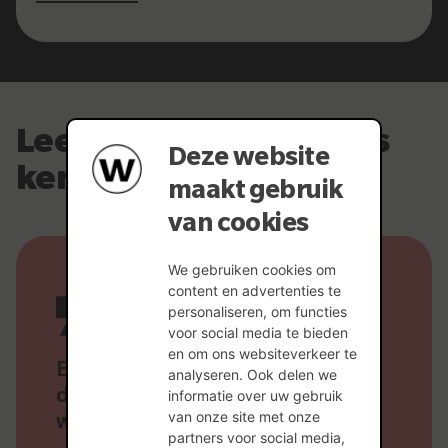
Leer de Wienerbergers
Deze website
kennen
maakt gebruik
van cookies
We gebruiken cookies om
content en advertenties te
personaliseren, om functies
voor social media te bieden
en om ons websiteverkeer te
Een toffe sfeer en fijne collega's –
analyseren. Ook delen we
dat maakt echt het verschil op het
informatie over uw gebruik
van onze site met onze
werk!
partners voor social media,