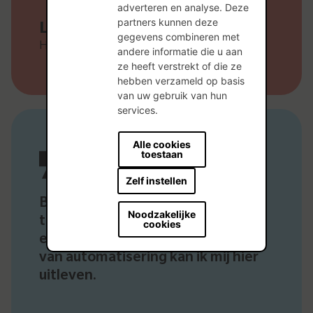
adverteren en analyse. Deze
partners kunnen deze
Laurent Vanwymelbeke
gegevens combineren met
Heftruckbestuurder
andere informatie die u aan
ze heeft verstrekt of die ze
hebben verzameld op basis
van uw gebruik van hun
services.
Alle cookies
toestaan
Zelf instellen
Bij wienerberger komen alle
Noodzakelijke
technieken aan bod. Zowel
cookies
elektrisch, mechanisch als op vlak
van automatisering kan ik mij hier
uitleven.