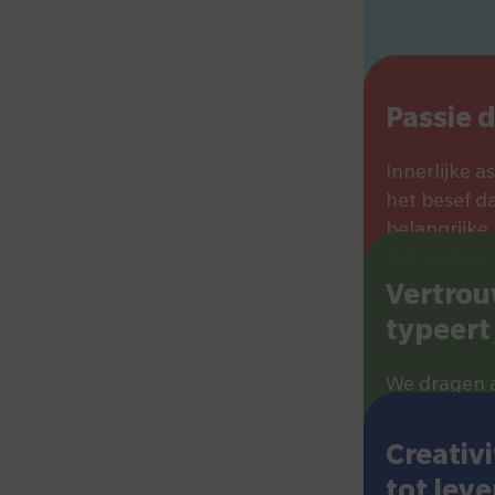
Passie dr
Innerlijke a
het besef d
belangrijke
het grotere
Vertro
typeert 
We dragen 
verantwoord
elkaar aan e
Creativi
tot lev