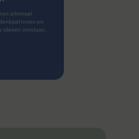
ken allemaal
 denkpatronen en
e ideeën ontstaan.