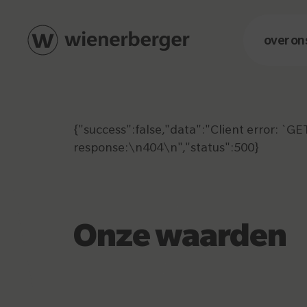
over on
{"success":false,"data":"Client error: `
response:\n404\n","status":500}
Onze waarden