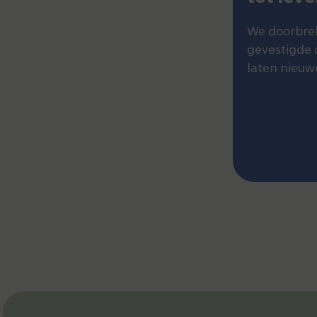
We doorbre
gevestigde
laten nieuw