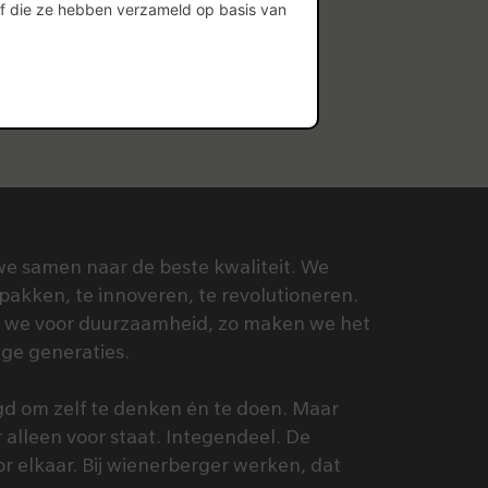
of die ze hebben verzameld op basis van
we samen naar de beste kwaliteit. We
pakken, te innoveren, te revolutioneren.
n we voor duurzaamheid, zo maken we het
ige generaties.
d om zelf te denken én te doen. Maar
r alleen voor staat. Integendeel. De
 elkaar. Bij wienerberger werken, dat