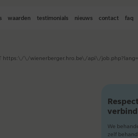
s
waarden
testimonials
nieuws
contact
faq
GET https:\/\/wienerberger.hro.be\/api\/job.php?lang=
Respec
verbind
We behandel
zelf behand