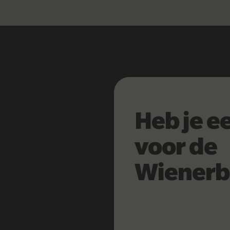
Heb je e
voor de
Wienerb