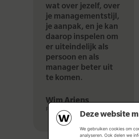
wat over jezelf, over
je managementstijl,
je aanpak, en je kan
daarop inspelen om
er uiteindelijk als
persoon en als
manager beter uit
te komen.
Wim Ariens
Plant Manager Beerse
Deze website m
We gebruiken cookies om cont
analyseren. Ook delen we inf