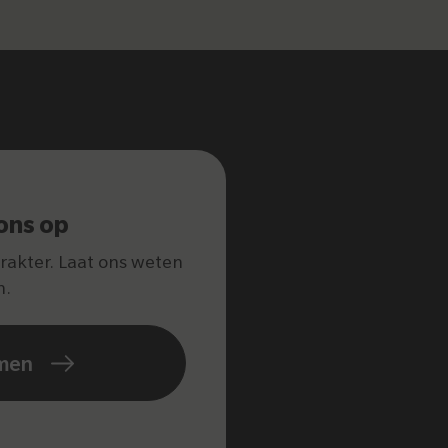
ons op
arakter. Laat ons weten
n.
men