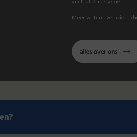
voelt als thuiskomen.
Meer weten over wienerb
alles over ons
len?